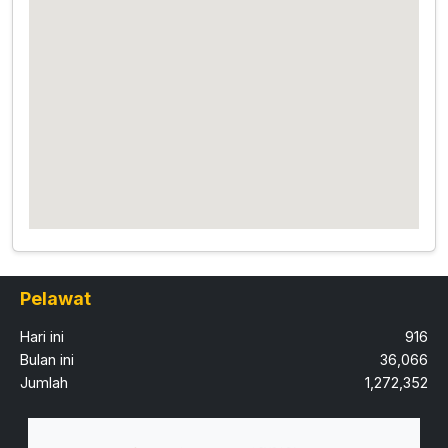
Pelawat
Hari ini
916
Bulan ini
36,066
Jumlah
1,272,352