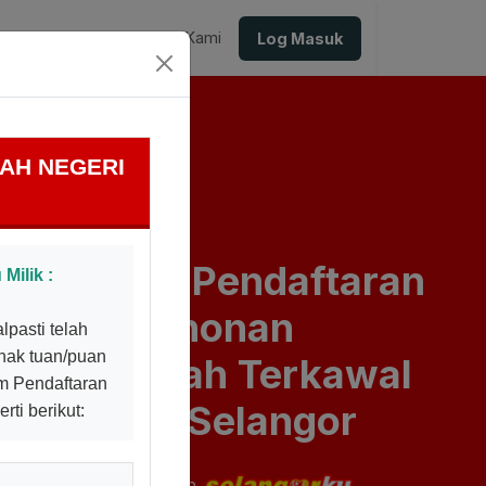
Muat turun
Hubungi Kami
Log Masuk
AH NEGERI
Sistem Pendaftaran
Milik :
Permohonan
pasti telah
hak tuan/puan
Hartanah Terkawal
em Pendaftaran
Negeri Selangor
rti berikut:
Program rumah