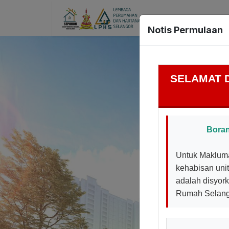
L
Notis Permulaan
SELAMAT 
Boran
Untuk Makluma
kehabisan uni
adalah disyork
Rumah Selangor