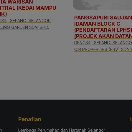
TIA WARISAN
NTRAL (KEDAI MAMPU
IK)
PANGSAPURI SAUJA
KIL, SEPANG, SELANGOR
IDAMAN BLOCK C
LING GARDEN SDN. BHD.
(PENDAFTARAN LPHS
(PROJEK AKAN DATA
DENGKIL, SEPANG, SELANG
OIB PROPERTIES (PRV) SDN
Penafian
Lembaga Perumahan dan Hartanah Selangor
1