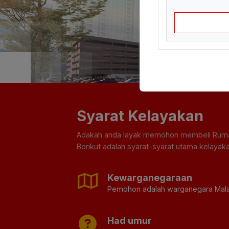
Syarat Kelayakan
Adakah anda layak memohon membeli Rum
Berikut adalah syarat-syarat utama kelaya
Kewarganegaraan
Pemohon adalah warganegara Mala
Had umur