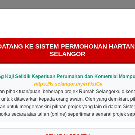
aman Utama
Maklumat
Manual
Soalan Lazim
DATANG KE SISTEM PERMOHONAN HARTAN
SELANGOR
g Kaji Selidik Keperluan Perumahan dan Komersial Mampu 
https://ls.selangor.my/nYkuGa
n pihak tuan/puan, beberapa projek Rumah Selangorku dikenal
t untuk ditawarkan kepada orang awam. Oleh yang demikian, pi
an untuk mengemaskini pilihan projek yang lain di dalam Sist
ku secara atas talian (online) sepertimana senarai projek sepe