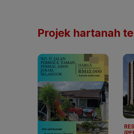
Projek hartanah te
RES
(PE