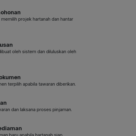
mohonan
memilih projek hartanah dan hantar
lusan
ibuat oleh sistem dan diluluskan oleh
Dokumen
n terpilih apabila tawaran diberikan.
ran
waran dan laksana proses pinjaman.
Kediaman
man baru apabila hartanah siap