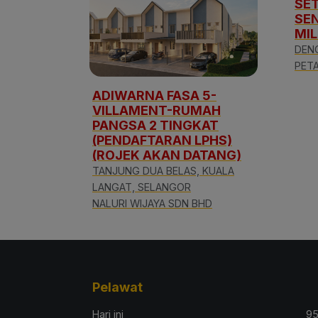
SE
SE
MIL
DENG
PETA
ADIWARNA FASA 5-
VILLAMENT-RUMAH
PANGSA 2 TINGKAT
(PENDAFTARAN LPHS)
(ROJEK AKAN DATANG)
TANJUNG DUA BELAS, KUALA
LANGAT, SELANGOR
NALURI WIJAYA SDN BHD
Pelawat
Hari ini
95