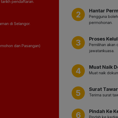
tarikh pendaftaran.
Hantar Per
2
Pengguna boleh 
permohonan.
aman di Selangor.
Proses Kelu
3
Pemilihan akan d
Pemohon dan Pasangan)
jawatankuasa.
Muat Naik 
4
Muat naik dokume
Surat Tawa
5
Terima surat ta
Pindah Ke 
6
Pindah ke kedia