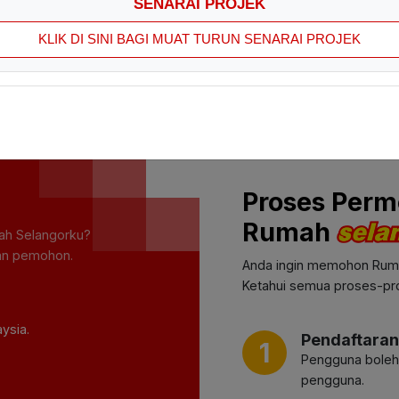
SENARAI PROJEK
KLIK DI SINI BAGI MUAT TURUN SENARAI PROJEK
Proses Per
Rumah
ah Selangorku?
kan pemohon.
Anda ingin memohon Rum
Ketahui semua proses-pr
ysia.
Pendaftara
1
Pengguna boleh 
pengguna.