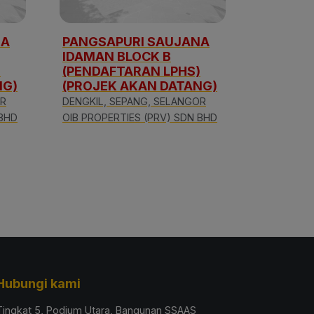
NA
PANGSAPURI SAUJANA
IDAMAN BLOCK B
)
(PENDAFTARAN LPHS)
NG)
(PROJEK AKAN DATANG)
OR
DENGKIL, SEPANG, SELANGOR
 BHD
OIB PROPERTIES (PRV) SDN BHD
Hubungi kami
Tingkat 5, Podium Utara, Bangunan SSAAS