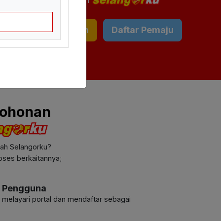
Daftar Awam
Daftar Pemaju
mohonan
ah Selangorku?
oses berkaitannya;
n Pengguna
melayari portal dan mendaftar sebagai