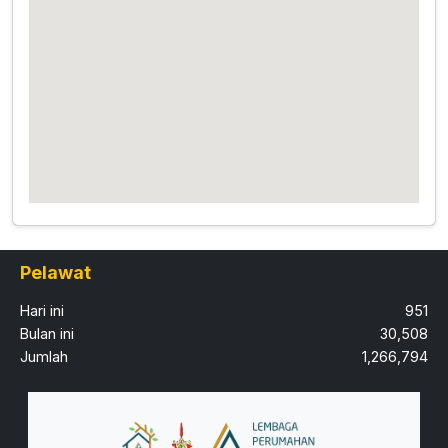
Pelawat
Hari ini
951
Bulan ini
30,508
Jumlah
1,266,794