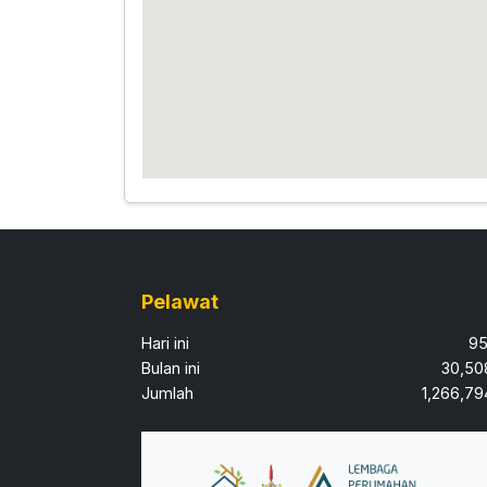
Pelawat
Hari ini
95
Bulan ini
30,50
Jumlah
1,266,79