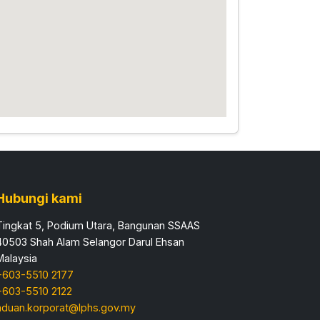
Hubungi kami
Tingkat 5, Podium Utara, Bangunan SSAAS
40503 Shah Alam Selangor Darul Ehsan
Malaysia
+603-5510 2177
+603-5510 2122
aduan.korporat@lphs.gov.my