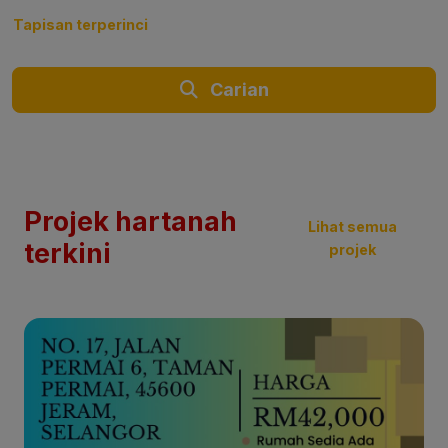
Tapisan terperinci
Carian
Projek hartanah
Lihat semua
terkini
projek