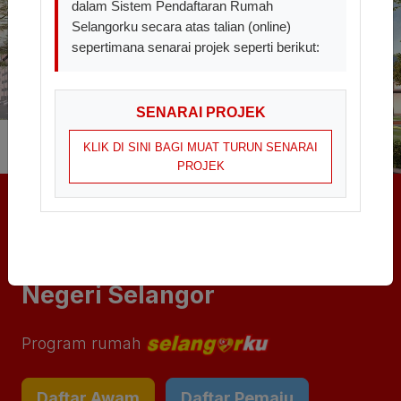
dalam Sistem Pendaftaran Rumah
Selangorku secara atas talian (online)
sepertimana senarai projek seperti berikut:
SENARAI PROJEK
KLIK DI SINI BAGI MUAT TURUN SENARAI
PROJEK
Sistem Pendaftaran
Permohonan
Hartanah Terkawal
Negeri Selangor
Program rumah
Daftar Awam
Daftar Pemaju