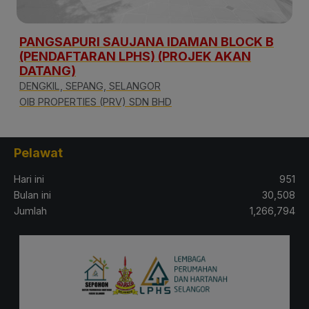
PANGSAPURI SAUJANA IDAMAN BLOCK B
(PENDAFTARAN LPHS) (PROJEK AKAN
DATANG)
DENGKIL, SEPANG, SELANGOR
OIB PROPERTIES (PRV) SDN BHD
Pelawat
Hari ini
951
Bulan ini
30,508
Jumlah
1,266,794